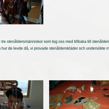
 tre stenåldersmänniskor som tog oss med tillbaka till stenåldern.
hur de levde då, vi provade stenålderskläder och undersökte