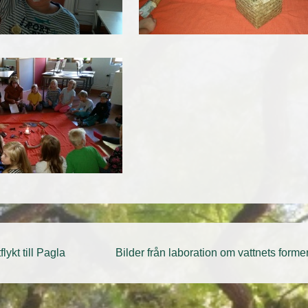
avigering
Nästa
lykt till Pagla
Bilder från laboration om vattnets form
inlägg
är