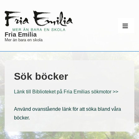
↓
Hoppa
till
Huvudnav
huvudinnehåll
ME
Fria Emilia
Mer än bara en skola
Sök böcker
Länk till Biblioteket på Fria Emilias sökmotor >>
Använd ovanstående länk för att söka bland våra
böcker.