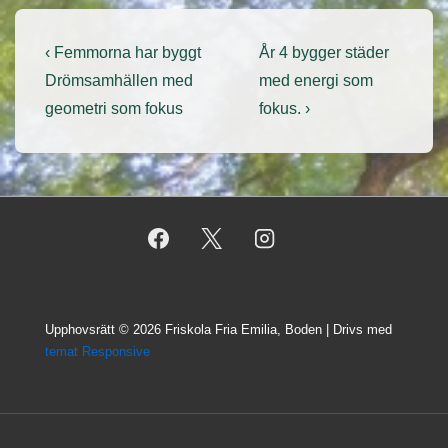
Inläggsnavigering
Föregående
Nästa
‹ Femmorna har byggt
År 4 bygger städer
inlägg
inlägg
Drömsamhällen med
med energi som
är
är
geometri som fokus
fokus. ›
Upphovsrätt © 2026
Friskola Fria Emilia, Boden
| Drivs med
temat Responsive