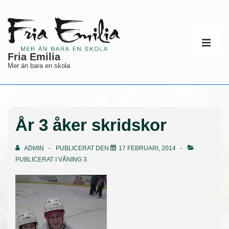
↓
Hoppa
till
Huvudnav
huvudinnehåll
ME
Fria Emilia
Mer än bara en skola
År 3 åker skridskor
ADMIN
PUBLICERAT DEN
17 FEBRUARI, 2014
PUBLICERAT I
VÅNING 3